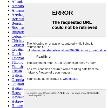
Albanian
Amharic
Armenian
Azerbaijani
Belarusian
Bengali
Bosnian
Bulgarian
Cebuano
Chichewa
Corsican
Croatian
Dutch
Estonian
Filipino
Finnish
Frisian
Galician
Georgian
Gujarati
Haitian
Hausa
Hawaiian
Hebrew
Hmong