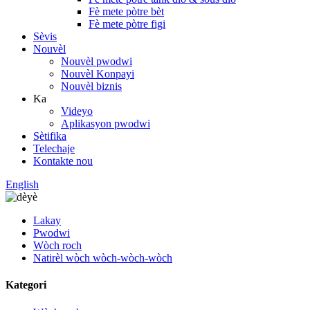
Fè mete pòtre bèt
Fè mete pòtre figi
Sèvis
Nouvèl
Nouvèl pwodwi
Nouvèl Konpayi
Nouvèl biznis
Ka
Videyo
Aplikasyon pwodwi
Sètifika
Telechaje
Kontakte nou
English
Lakay
Pwodwi
Wòch roch
Natirèl wòch wòch-wòch-wòch
Kategori