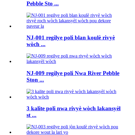
Pebble Sto ...
NJ-001 regilye poli blan koulè rivyè
wòch ...
NJ-009 regilye poli Nwa River Pebble
Ston ...
3 kalite poli nwa rivyè wòch lakansyèl
st ...