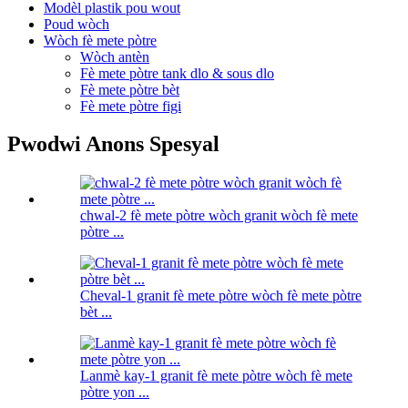
Modèl plastik pou wout
Poud wòch
Wòch fè mete pòtre
Wòch antèn
Fè mete pòtre tank dlo & sous dlo
Fè mete pòtre bèt
Fè mete pòtre figi
Pwodwi Anons Spesyal
chwal-2 fè mete pòtre wòch granit wòch fè mete
pòtre ...
Cheval-1 granit fè mete pòtre wòch fè mete pòtre
bèt ...
Lanmè kay-1 granit fè mete pòtre wòch fè mete
pòtre yon ...