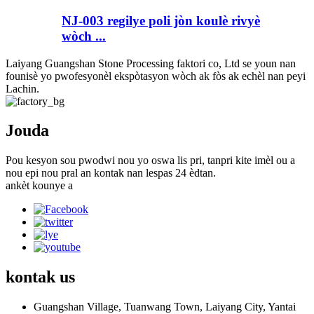
NJ-003 regilye poli jòn koulè rivyè
wòch ...
Laiyang Guangshan Stone Processing faktori co, Ltd se youn nan
founisè yo pwofesyonèl ekspòtasyon wòch ak fòs ak echèl nan peyi
Lachin.
Jouda
Pou kesyon sou pwodwi nou yo oswa lis pri, tanpri kite imèl ou a
nou epi nou pral an kontak nan lespas 24 èdtan.
ankèt kounye a
kontak
us
Guangshan Village, Tuanwang Town, Laiyang City, Yantai