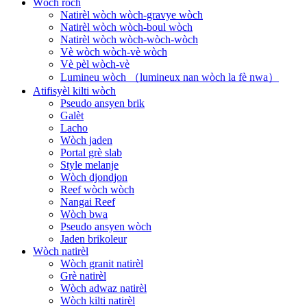
Wòch roch
Natirèl wòch wòch-gravye wòch
Natirèl wòch wòch-boul wòch
Natirèl wòch wòch-wòch-wòch
Vè wòch wòch-vè wòch
Vè pèl wòch-vè
Lumineu wòch （lumineux nan wòch la fè nwa）
Atifisyèl kilti wòch
Pseudo ansyen brik
Galèt
Lacho
Wòch jaden
Portal grè slab
Style melanje
Wòch djondjon
Reef wòch wòch
Nangai Reef
Wòch bwa
Pseudo ansyen wòch
Jaden brikoleur
Wòch natirèl
Wòch granit natirèl
Grè natirèl
Wòch adwaz natirèl
Wòch kilti natirèl