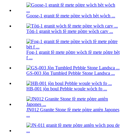
Goose-1 granit fè mete pòtre wòch bèt wòch ...
Tòti-1 granit wòch fè mete pòtre wòch carv ...
Fog-1 granit fè mete pòtre wòch fè mete pòtre bèt
f ...
GS-003 Jòn Tumbled Pebble Stone Landsca ...
HB-001 jòn boul Pebble woule wòch fo ...
JN012 Granite Stone fè mete pòtre antèn Japones
...