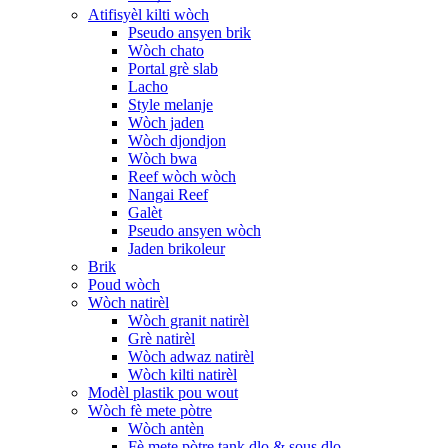
Atifisyèl kilti wòch
Pseudo ansyen brik
Wòch chato
Portal grè slab
Lacho
Style melanje
Wòch jaden
Wòch djondjon
Wòch bwa
Reef wòch wòch
Nangai Reef
Galèt
Pseudo ansyen wòch
Jaden brikoleur
Brik
Poud wòch
Wòch natirèl
Wòch granit natirèl
Grè natirèl
Wòch adwaz natirèl
Wòch kilti natirèl
Modèl plastik pou wout
Wòch fè mete pòtre
Wòch antèn
Fè mete pòtre tank dlo & sous dlo