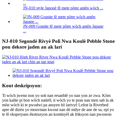
JN-010 style Japonè fè mete pòtre antèn wòch ...
JN-009 Granite fè mete pòtre wòch antèn Japane
...
NJ-010 Segondè Rivyè Poli Nwa Koulè Pebble Stone
pou dekore jaden an ak lari
Kout deskripsyon:
Ti wòch jwenn non yo soti nan resanblè yo nan yon ze zwa. Kòm
yon kalite pi bon wòch natirèl, ti wòch yo te pran nan men sab la ak
mòn wòch ki te pwodwi pa ansyen bò larivyè Lefrat la Riverbed
apre dè dizèn yo mouvman kwout nan dè milye de ane de sa, epi yo
te fè eksperyans èkstruzyon an kontinyèl ak friksyon nan pwosesis