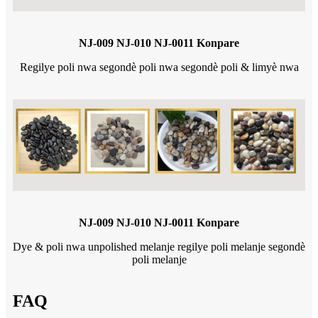
NJ-009 NJ-010 NJ-0011 Konpare
Regilye poli nwa segondè poli nwa segondè poli & limyè nwa
NJ-009 NJ-010 NJ-0011 Konpare
Dye & poli nwa unpolished melanje regilye poli melanje segondè
poli melanje
FAQ