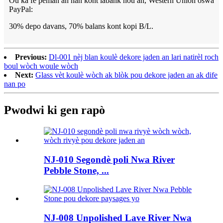
Ou ka fè peman an nan kont labank nou an, Western Union oswa
PayPal:
30% depo davans, 70% balans kont kopi B/L.
Previous:
Dl-001 nèj blan koulè dekore jaden an lari natirèl roch
boul wòch woule wòch
Next:
Glass vèt koulè wòch ak blòk pou dekore jaden an ak dife
nan po
Pwodwi ki gen rapò
NJ-010 Segondè poli Nwa River
Pebble Stone, ...
NJ-008 Unpolished Lave River Nwa