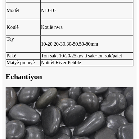
Modèl
NJ-010
Koulè
Koulè nwa
Tay
10-20,20-30,30-50,50-80mm
Pakè
Ton sak, 10/20/25kgs ti sak+ton sak/palèt
Matyè premyè
Natirèl River Pebble
Echantiyon