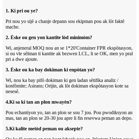
1. Ki pri ou ye?
Pri nou yo sijè a chanje depann sou ekipman pou ak lòt faktè
mache.
2. Èske ou gen yon kantite lòd minimòm?
Wi, anjeneral MOQ nou an se 1*20'Container FPR ekspòtasyon,
si ou vle sèlman ti kantite ak bezwen LCL, li se OK, men yo pral
pri a dwe ajoute.
3. Èske ou ka bay dokiman ki enpòtan yo?
Wi, nou ka bay pifò dokiman ki gen ladan sètifika analiz /
konfòmite; Asirans; Orijin, ak lòt dokiman ekspòtasyon kote sa
nesesè.
4.Ki sa ki tan an plon mwayèn?
Pou echantiyon yo, tan an plon se sou 7 jou. Pou pwodiksyon an
mas, tan an plon se 20-30 jou apre li fin resevwa peman an depo.
5.Ki kalite metòd peman ou aksepte?