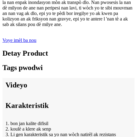
la nan enpak inondasyon mòn ak transpò dlo. Nan pwosesis la nan
dè milyon de ane nan peripesi nan lavi, ti wòch yo te sibi mouvman
an nan vag ak dlo, epi yo te pèdi bor iregilye yo ak kwen pa
kolizyon an ak friksyon nan gravye, epi yo te antere l 'nan tè a ak
sab ak silans pou dè milye ane.
Voye imèl ba nou
Detay Product
Tags pwodwi
Videyo
Karakteristik
1. bon jan kalite difisil
2. koulè a ​​klere ak senp
3. Li gen karakteristik sa yo nan wòch natirèl ak rezistans