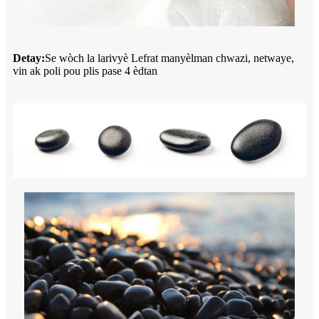
Detay:
Se wòch la larivyè Lefrat manyèlman chwazi, netwaye,
vin ak poli pou plis pase 4 èdtan