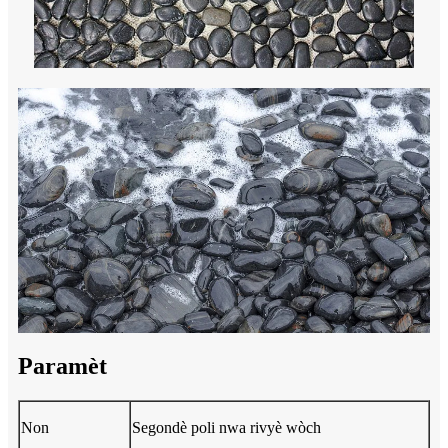
Paramèt
Non
Segondè poli nwa rivyè wòch