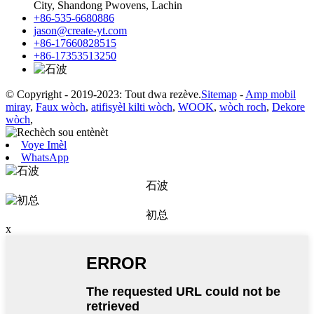
City, Shandong Pwovens, Lachin
+86-535-6680886
jason@create-yt.com
+86-17660828515
+86-17353513250
© Copyright - 2019-2023: Tout dwa rezève.
Sitemap
-
Amp mobil
miray
,
Faux wòch
,
atifisyèl kilti wòch
,
WOOK
,
wòch roch
,
Dekore
wòch
,
Voye Imèl
WhatsApp
石波
初总
x