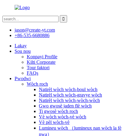
jason@create-yt.com
+86-535-6680886
Lakay
Sou nou
Konpayi Profile
Kilti Corporate
Tour faktori
FAQs
Pwodwi
Wòch roch
Natirèl wòch wòch-boul wòch
Natirèl wòch wòch-gravye wòch
Natirèl wòch wòch-wòch-wòch
Gwo gwosè jaden flè wòch
Ti gwosè wòch roch
Vè wòch wòch-vè wòch
Vè pèl wòch-vè
Lumineu wòch （lumineux nan wòch la fè
nwa）