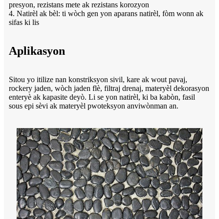
presyon, rezistans mete ak rezistans korozyon
4. Natirèl ak bèl: ti wòch gen yon aparans natirèl, fòm wonn ak
sifas ki lis
Aplikasyon
Sitou yo itilize nan konstriksyon sivil, kare ak wout pavaj,
rockery jaden, wòch jaden flè, filtraj drenaj, materyèl dekorasyon
enteryè ak kapasite deyò. Li se yon natirèl, ki ba kabòn, fasil
sous epi sèvi ak materyèl pwoteksyon anviwònman an.