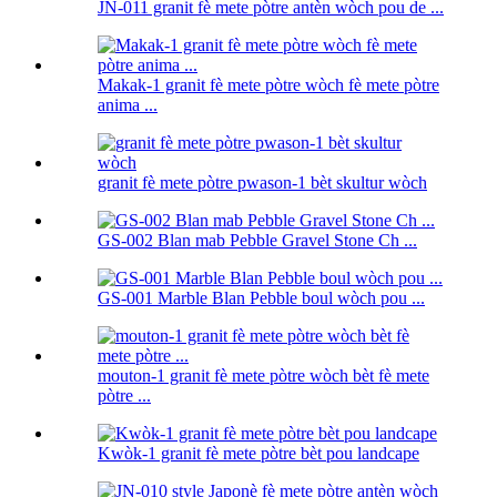
JN-011 granit fè mete pòtre antèn wòch pou de ...
Makak-1 granit fè mete pòtre wòch fè mete pòtre
anima ...
granit fè mete pòtre pwason-1 bèt skultur wòch
GS-002 Blan mab Pebble Gravel Stone Ch ...
GS-001 Marble Blan Pebble boul wòch pou ...
mouton-1 granit fè mete pòtre wòch bèt fè mete
pòtre ...
Kwòk-1 granit fè mete pòtre bèt pou landcape