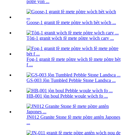
pòtre yon ...
Goose-1 granit fè mete pòtre wòch bèt wòch ...
Tòti-1 granit wòch fè mete pòtre wòch carv ...
Fog-1 granit fè mete pòtre wòch fè mete pòtre bèt
f ...
GS-003 Jòn Tumbled Pebble Stone Landsca ...
HB-001 jòn boul Pebble woule wòch fo ...
JN012 Granite Stone fè mete pòtre antèn Japones
...