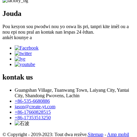
Jouda
Pou kesyon sou pwodwi nou yo oswa lis pri, tanpri kite imèl ou a
nou epi nou pral an kontak nan lespas 24 èdtan.
ankèt kounye a
kontak
us
Guangshan Village, Tuanwang Town, Laiyang City, Yantai
City, Shandong Pwovens, Lachin
+86-535-6680886
jason@create-yt.com
+86-17660828515
+86-17353513250
© Copyright - 2019-2023: Tout dwa rezève.
Sitemap
-
Amp mobil