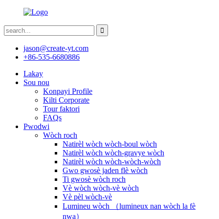
jason@create-yt.com
+86-535-6680886
Lakay
Sou nou
Konpayi Profile
Kilti Corporate
Tour faktori
FAQs
Pwodwi
Wòch roch
Natirèl wòch wòch-boul wòch
Natirèl wòch wòch-gravye wòch
Natirèl wòch wòch-wòch-wòch
Gwo gwosè jaden flè wòch
Ti gwosè wòch roch
Vè wòch wòch-vè wòch
Vè pèl wòch-vè
Lumineu wòch （lumineux nan wòch la fè
nwa）