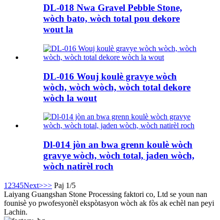
DL-018 Nwa Gravel Pebble Stone,
wòch bato, wòch total pou dekore
wout la
DL-016 Wouj koulè gravye wòch
wòch, wòch wòch, wòch total dekore
wòch la wout
Dl-014 jòn an bwa grenn koulè wòch
gravye wòch, wòch total, jaden wòch,
wòch natirèl roch
1
2
3
4
5
Next>
>>
Paj 1/5
Laiyang Guangshan Stone Processing faktori co, Ltd se youn nan
founisè yo pwofesyonèl ekspòtasyon wòch ak fòs ak echèl nan peyi
Lachin.