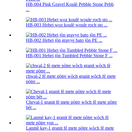
HB-004 Pink Gravel Koulè Pebble Stone Pebb
...
HB-003 Hebei woz koulè woule roch sto ...
HB-002 Hebei jòn gravye bato jòn PE ...
HB-001 Hebei jòn Tumbled Pebble Stone F ...
chwal-2 fè mete pòtre wòch granit wòch fè mete
pòtre ...
Cheval-1 granit fè mete pòtre wòch fè mete pòtre
bèt ...
Lanmè kay-1 granit fè mete pòtre wòch fè mete