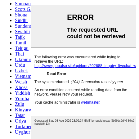
Samoan
Scots Gaelic
Shona
Sindhi
Sundanese
Swahili
Tajik
Tamil
Telugu
Thai
Ukrainian
Urdu
Uzbek
Vietnamese
Welsh
Xhosa
Yiddish
Yoruba
Zulu
Kinyarwanda
Tatar
Oriya
Turkmen
Uyghur