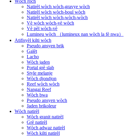
Wòch roch
Natirèl wòch wòch-gravye wòch
Natirèl wòch wòch-boul wòch
Natirèl wòch wòch-wòch-wòch
Vè wòch wòch-vè wòch
Vè pèl wòch-vè
Lumineu wòch （lumineux nan wòch la fè nwa）
Atifisyèl kilti wòch
Pseudo ansyen brik
Galèt
Lacho
Wòch jaden
Portal grè slab
Style melanje
Wòch djondjon
Reef wòch wòch
Nangai Reef
Wòch bwa
Pseudo ansyen wòch
Jaden brikoleur
Wòch natirèl
Wòch granit natirèl
Grè natirèl
Wòch adwaz natirèl
Wòch kilti natirèl