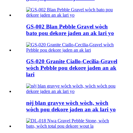
GS-002 Blan Pebble Gravel wòch
bato pou dekore jaden an ak lari yo
GS-020 Granite Ciallo-Cecilia-Gravel
wòch Pebble pou dekore jaden an ak
lari
nèj blan gravye wòch wòch, wòch
wòch pou dekore jaden an ak lari yo