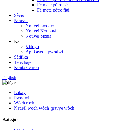
Fè mete pòtre bèt
Fè mete pòtre figi
Sèvis
Nouvèl
Nouvèl pwodwi
Nouvèl Konpayi
Nouvèl biznis
Ka
Videyo
Aplikasyon pwodwi
Sètifika
Telechaje
Kontakte nou
English
Lakay
Pwodwi
Wòch roch
Natirèl wòch wòch-gravye wòch
Kategori