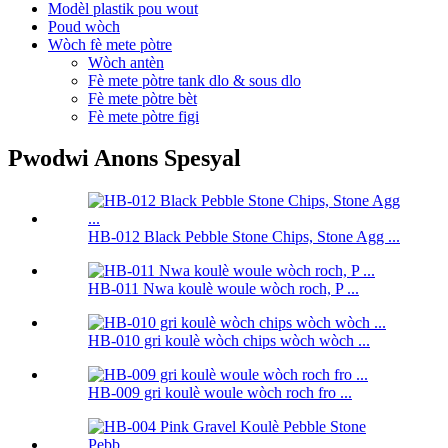
Modèl plastik pou wout
Poud wòch
Wòch fè mete pòtre
Wòch antèn
Fè mete pòtre tank dlo & sous dlo
Fè mete pòtre bèt
Fè mete pòtre figi
Pwodwi Anons Spesyal
HB-012 Black Pebble Stone Chips, Stone Agg ...
HB-011 Nwa koulè woule wòch roch, P ...
HB-010 gri koulè wòch chips wòch wòch ...
HB-009 gri koulè woule wòch roch fro ...