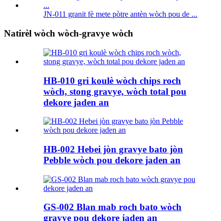
JN-011 granit fè mete pòtre antèn wòch pou de ...
Natirèl wòch wòch-gravye wòch
HB-010 gri koulè wòch chips roch
wòch, stong gravye, wòch total pou
dekore jaden an
HB-002 Hebei jòn gravye bato jòn
Pebble wòch pou dekore jaden an
GS-002 Blan mab roch bato wòch
gravye pou dekore jaden an