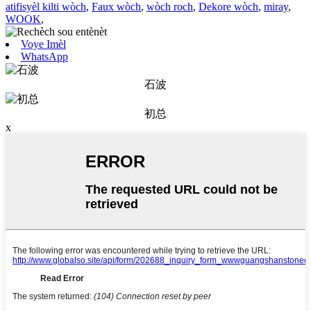
atifisyèl kilti wòch
,
Faux wòch
,
wòch roch
,
Dekore wòch
,
miray
,
WOOK
,
Voye Imèl
WhatsApp
石波
初总
x