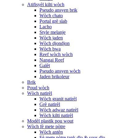
Atifisyèl kilti wòch
Pseudo ansyen brik
Wòch chato
Portal grè slab
Lacho
Style melanje
Wòch jaden
Wòch djondjon
Wòch bwa
Reef wòch wòch
Nangai Reef
Galèt
Pseudo ansyen wòch
Jaden brikoleur
Brik
Poud wòch
Wòch natirèl
Wòch granit natirèl
Grè natirèl
Wòch adwaz natirèl
Wòch kilti natirèl
Modèl plastik pou wout
Wòch fè mete pòtre
Wòch antèn
Fè mete pòtre tank dlo & sous dlo