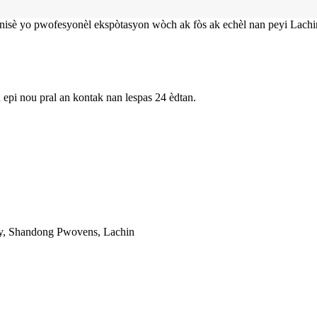
nisè yo pwofesyonèl ekspòtasyon wòch ak fòs ak echèl nan peyi Lachi
 epi nou pral an kontak nan lespas 24 èdtan.
ty, Shandong Pwovens, Lachin