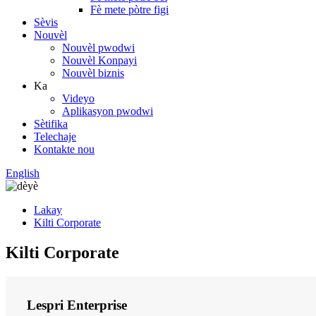
Fè mete pòtre figi
Sèvis
Nouvèl
Nouvèl pwodwi
Nouvèl Konpayi
Nouvèl biznis
Ka
Videyo
Aplikasyon pwodwi
Sètifika
Telechaje
Kontakte nou
English
Lakay
Kilti Corporate
Kilti Corporate
Lespri Enterprise