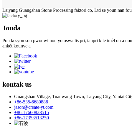
Laiyang Guangshan Stone Processing faktori co, Ltd se youn nan fou
Jouda
Pou kesyon sou pwodwi nou yo oswa lis pri, tanpri kite imèl ou a nou
ankèt kounye a
kontak
us
Guangshan Village, Tuanwang Town, Laiyang City, Yantai Ci
+86-535-6680886
jason@create-yt.com
+86-17660828515
+86-17353513250