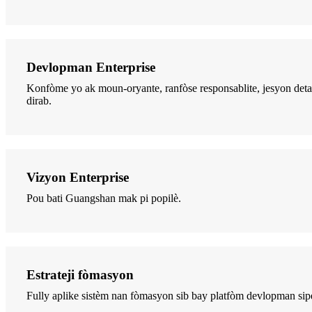
Devlopman Enterprise
Konfòme yo ak moun-oryante, ranfòse responsablite, jesyon detaye;
dirab.
Vizyon Enterprise
Pou bati Guangshan mak pi popilè.
Estrateji fòmasyon
Fully aplike sistèm nan fòmasyon sib bay platfòm devlopman si