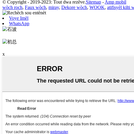
© Copyright - 2019-2023: Tout dwa rezève.
Sitemap
-
Amp mobil
wòch roch
,
Faux wòch
,
miray
,
Dekore wòch
,
WOOK
,
atifisyèl kilti
Voye Imèl
WhatsApp
x