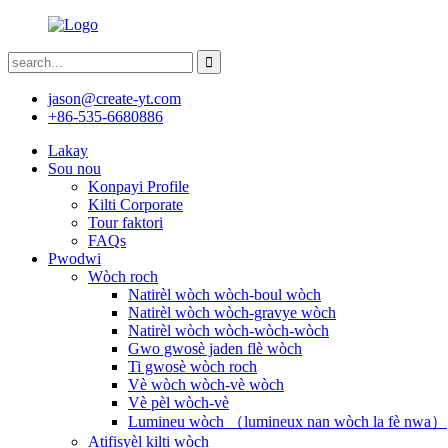
jason@create-yt.com
+86-535-6680886
Lakay
Sou nou
Konpayi Profile
Kilti Corporate
Tour faktori
FAQs
Pwodwi
Wòch roch
Natirèl wòch wòch-boul wòch
Natirèl wòch wòch-gravye wòch
Natirèl wòch wòch-wòch-wòch
Gwo gwosè jaden flè wòch
Ti gwosè wòch roch
Vè wòch wòch-vè wòch
Vè pèl wòch-vè
Lumineu wòch （lumineux nan wòch la fè nwa）
Atifisyèl kilti wòch