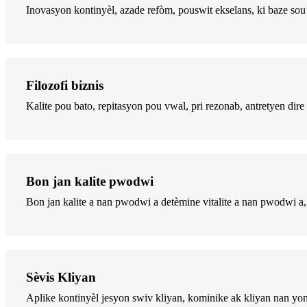
Inovasyon kontinyèl, azade refòm, pouswit ekselans, ki baze sou
Filozofi biznis
Kalite pou bato, repitasyon pou vwal, pri rezonab, antretyen dire t
Bon jan kalite pwodwi
Bon jan kalite a nan pwodwi a detèmine vitalite a nan pwodwi a
Sèvis Kliyan
Aplike kontinyèl jesyon swiv kliyan, kominike ak kliyan nan yon 