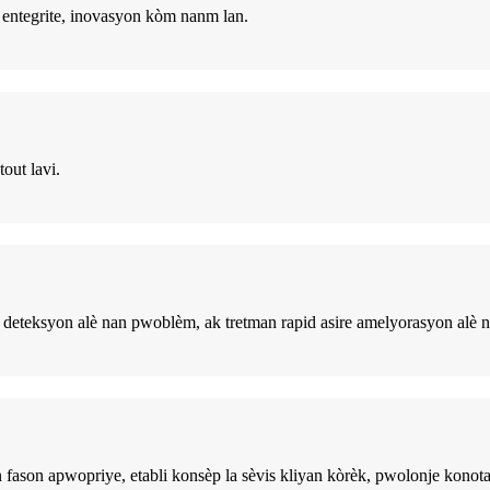
 entegrite, inovasyon kòm nanm lan.
out lavi.
, deteksyon alè nan pwoblèm, ak tretman rapid asire amelyorasyon alè 
fason apwopriye, etabli konsèp la sèvis kliyan kòrèk, pwolonje konotas