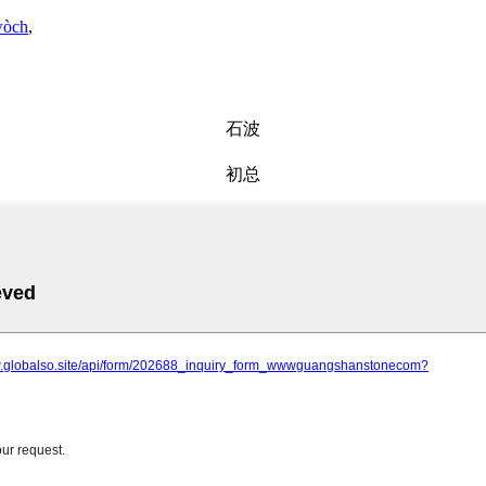
 wòch
,
石波
初总