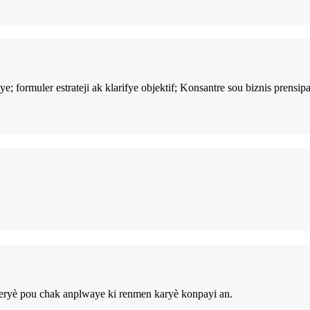
 formuler estrateji ak klarifye objektif; Konsantre sou biznis prensipa
peryè pou chak anplwaye ki renmen karyè konpayi an.