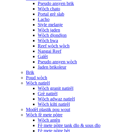
Pseudo ansyen brik
Wòch chato
Portal grè slab
Lacho
Style melanje
Wòch jaden
Wòch djondjon
Wòch bwa
Reef wòch wòch
Nangai Reef
Galèt
Pseudo ansyen wòch
Jaden brikoleur
Brik
Poud wòch
Wòch natirèl
Wòch granit natirèl
Grè natirèl
Wòch adwaz natirèl
Wòch kilti natirèl
Modèl plastik pou wout
Wòch fè mete pòtre
Wòch antèn
Fè mete pòtre tank dlo & sous dlo
Fè mete pòtre bèt